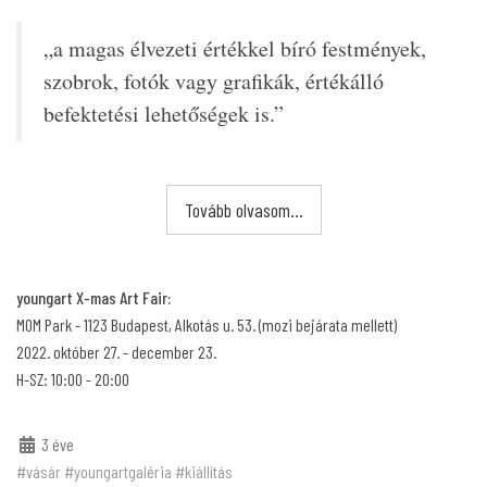
„a magas élvezeti értékkel bíró festmények,
szobrok, fotók vagy grafikák, értékálló
befektetési lehetőségek is.”
Tovább olvasom...
youngart X-mas Art Fair:
MOM Park - 1123 Budapest, Alkotás u. 53. (mozi bejárata mellett)
2022. október 27. - december 23.
H-SZ: 10:00 - 20:00
3 éve
#vásár
#youngartgaléria
#kiállítás