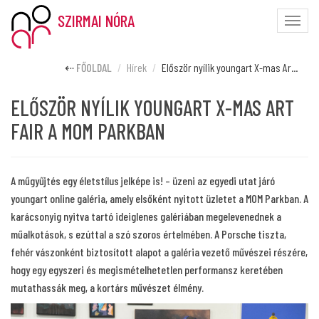
SZIRMAI NÓRA
Toggle
naviga
FŐOLDAL
Hírek
Először nyílik youngart X-mas Ar...
ELŐSZÖR NYÍLIK YOUNGART X-MAS ART
FAIR A MOM PARKBAN
A műgyűjtés egy életstílus jelképe is! – üzeni az egyedi utat járó
youngart online galéria, amely elsőként nyitott üzletet a MOM Parkban. A
karácsonyig nyitva tartó ideiglenes galériában megelevenednek a
műalkotások, s ezúttal a szó szoros értelmében. A Porsche tiszta,
fehér vászonként biztosított alapot a galéria vezető művészei részére,
hogy egy egyszeri és megismételhetetlen performansz keretében
mutathassák meg, a kortárs művészet élmény.