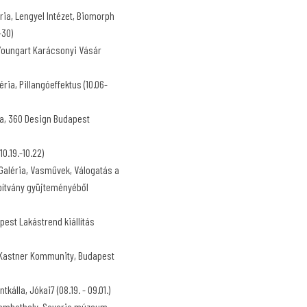
ria, Lengyel Intézet, Biomorph
-30)
Youngart Karácsonyi Vásár
ria, Pillangóeffektus (10.06-
ta, 360 Design Budapest
10.19.-10.22)
Galéria, Vasművek, Válogatás a
pítvány gyüjteményéből
est Lakástrend kiállítás
 Kastner Kommunity, Budapest
álla, Jókai7 (08.19. - 09.01.)
zombathely, Savaria múzeum