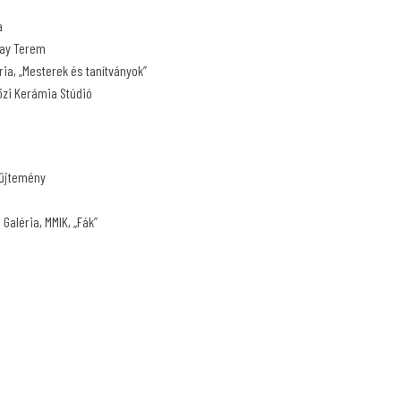
a
say Terem
ia, „Mesterek és tanítványok”
zi Kerámia Stúdió
yűjtemény
aléria, MMIK, „Fák”