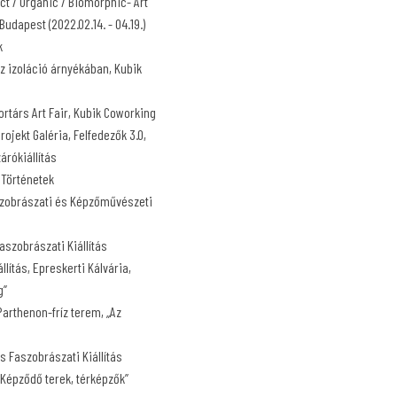
ct / Organic / Biomorphic- Art
udapest (2022.02.14. - 04.19.)
k
z izoláció árnyékában, Kubik
rtárs Art Fair, Kubik Coworking
ojekt Galéria, Felfedezők 3.0,
árókiállítás
 Történetek
szobrászati és Képzőművészeti
szobrászati Kiállítás
lítás, Epreskerti Kálvária,
g”
arthenon-fríz terem, „Az
s Faszobrászati Kiállítás
”Képződő terek, térképzők”