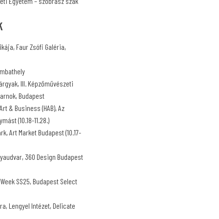
ti Egyetem – szobrász szak
k
kája, Faur Zsófi Galéria,
zombathely
árgyak, III. Képzőművészeti
sarnok, Budapest
rt & Business (HAB), Az
mást (10.18-11.28.)
rk, Art Market Budapest (10.17-
lyaudvar, 360 Design Budapest
n Week SS25, Budapest Select
a, Lengyel Intézet, Delicate