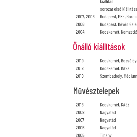
kiállítás
sorozat első kiállítás
2007, 2008
Budapest, MKE, Barc
2006
Budapest, Kévés Galér
2004
Kecskemét, Nemzetkö
Önálló kiállítások
2019
Kecskemét, Bozsó G
2018
Kecskemét, KASZ
2010
Szombathely, Médium G
Művésztelepek
2018
Kecskemét, KASZ
2008
Nagyatád
2007
Nagyatád
2006
Nagyatád
2005
Tihany