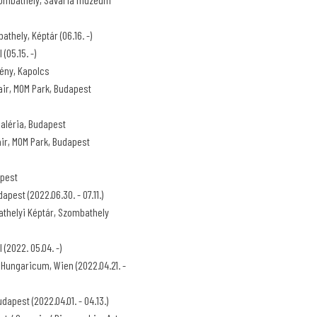
thely, Képtár (06.16. -)
 (05.15. -)
ény, Kapolcs
air, MOM Park, Budapest
Galéria, Budapest
air, MOM Park, Budapest
apest
pest (2022.06.30. - 07.11.)
thelyi Képtár, Szombathely
 (2022. 05.04. -)
 Hungaricum, Wien (2022.04.21. -
dapest (2022.04.01. - 04.13.)