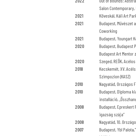
2022
Out of Bounds: Abstra
Salon Contemporary, B
2021
Köveskál, Káli Art Par
2021
Budapest, Művészet a
Coworking
2021
Budapest, Youngart Ko
2020
Budapest, Budapest Pr
Budapest Art Mentor z
2020
Szeged, REÖK, Acélos
2018
Kecskemét, XV. Acél
Szimpozion (KASZ)
2010
Nagyatád, Országos Fa
2010
Budapest, Diploma kiál
installáció, „Összhan
2008
Budapest, Epreskert P
igazság szája”
2008
Nagyatád, 10. Országo
2007
Budapest, Ybl Palota,