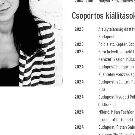
2004-2010
Magyar Képzőművésze
Csoportos kiállításo
2025
A súlytalanság esztéti
Budapest
2025
Föld alatt, Képtár, S
2025
Nem helyettesíthető t
Nemzeti Szalon, Műc
2024
Budapest, Hungarian A
ellentétek vonzzák egy
2024
Budapest, sCulture Pa
20.)
2024
Budapest, Nyugati Pá
(10.15.-20.)
2024
Milánó, Milan Fashio
presentation (09.19.)
2024
Budapest, Platán Galér
Balance (04.17-05.31.)