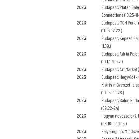
2023
Budapest, Platán Galé
Connections (10.25-11
2023
Budapest, MOM Park, 
(11.03-12.22.)
2023
Budapest, Képező Galé
11.09.)
2023
Budapest, Adria Palo
(10.17.-10.22.)
2023
Budapest, Art Market (
2023
Budapest, Hegyvidék 
K-Arts művészeti ala
(10.05.-10.28.)
2023
Budapest, Salon Budap
(09.22-24)
2023
Hogyan nevezzelek?,
(08.16. - 09.05.)
2023
Selyemgubó, Mindszentk
2023
Szezon-Zárt terek, S