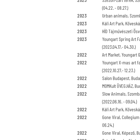
(04.22. - 08.27.)
2023
Urban animals, Szomba
2023
Káli Art Park, Köveskál
2023
HÍD Tájművészeti Ösv
2023
Youngart Spring Art F
(2023.04.17.- 04.30.)
2022
Art Market, Youngart 
2022
Youngart X-mas art f
(2022.10.27.- 12.23.)
2022
Salon Budapest, Bud
2022
MOMKult ÜVEG.HÁZ, Buda
2022
Slow Animals, Szomba
(2022.06.16. - 09.04.)
2022
Káli Art Park, Köveskál
2022
Gone Viral, Collegium
06.24.)
2022
Gone Viral, Képező, Bu