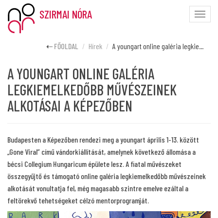
SZIRMAI NÓRA
Toggle
naviga
FŐOLDAL
Hírek
A youngart online galéria legkie...
A YOUNGART ONLINE GALÉRIA
LEGKIEMELKEDŐBB MŰVÉSZEINEK
ALKOTÁSAI A KÉPEZŐBEN
Budapesten a Képezőben rendezi meg a youngart április 1-13. között
„Gone Viral” című vándorkiállítását, amelynek következő állomása a
bécsi Collegium Hungaricum épülete lesz. A fiatal művészeket
összegyűjtő és támogató online galéria legkiemelkedőbb művészeinek
alkotását vonultatja fel, még magasabb szintre emelve ezáltal a
feltörekvő tehetségeket célzó mentorprogramját.