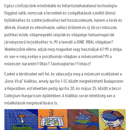
Egész civilizációnk mindinkább és feltartóztathatatlanul technológia-
függővé válik, nemcsak a termékek és szolgáltatások szédítő ütemű
fejlődéséhez és szétterjedéséhez kell hozzászoknunk, hanem a hírek és
álhírek, divatok és ellendivatok, vallási őrületek és új törzsi mítoszok,
politikai víziók, világmegváltó utópiák és világvége-fantazmagóriák
járványszerű terjedéséhez is. Mi a teendő a GONE VIRAL világában?
Védekezzünk ellene, adjuk meg magunkat vagy használjuk ki? Mi a dolga,
és van-e még esélye e poszthumán világban a művészetnek? Mi a
művészet: karantén? Oltás? Távolságtartás? Fohász?
Ezeket a kérdéseket veti fel, és válaszolja meg a művészet eszközével a
„Gone Viral” kiállítás, amely április 1-13. között megtekinthető Budapesten
a Képezőben, ezt követően pedig április 20. és május 25. között a bécsi
Collegium Hungaricum épületében. A kiállítás során lehetőség van a
műalkotások megvásárlására is.