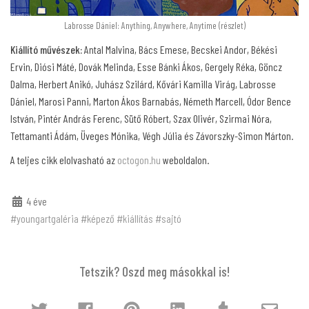
Labrosse Dániel: Anything, Anywhere, Anytime (részlet)
Kiállító művészek:
Antal Malvina, Bács Emese, Becskei Andor, Békési
Ervin, Diósi Máté, Dovák Melinda, Esse Bánki Ákos, Gergely Réka, Göncz
Dalma, Herbert Anikó, Juhász Szilárd, Kővári Kamilla Virág, Labrosse
Dániel, Marosi Panni, Marton Ákos Barnabás, Németh Marcell, Ódor Bence
István, Pintér András Ferenc, Sütő Róbert, Szax Olivér, Szirmai Nóra,
Tettamanti Ádám, Üveges Mónika, Végh Júlia és Závorszky-Simon Márton.
A teljes cikk elolvasható az
octogon.hu
weboldalon.
4 éve
#youngartgaléria
#képező
#kiállítás
#sajtó
Tetszik? Oszd meg másokkal is!