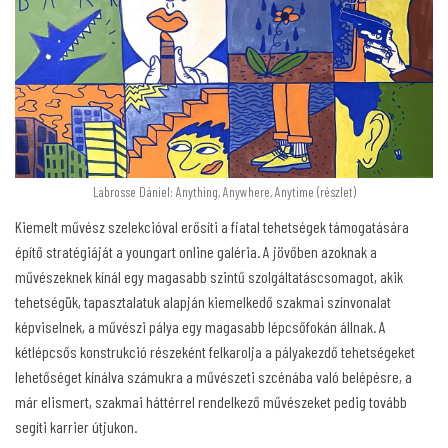
Labrosse Dániel: Anything, Anywhere, Anytime (részlet)
Kiemelt művész szelekcióval erősíti a fiatal tehetségek támogatására
építő stratégiáját a youngart online galéria. A jövőben azoknak a
művészeknek kínál egy magasabb szintű szolgáltatáscsomagot, akik
tehetségük, tapasztalatuk alapján kiemelkedő szakmai színvonalat
képviselnek, a művészi pálya egy magasabb lépcsőfokán állnak. A
kétlépcsős konstrukció részeként felkarolja a pályakezdő tehetségeket
lehetőséget kínálva számukra a művészeti szcénába való belépésre, a
már elismert, szakmai háttérrel rendelkező művészeket pedig tovább
segíti karrier útjukon.