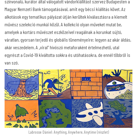
színvonalú, kurátor által válogatott vándorkiállítást szervez Budapesten a
Magyar Nemzeti Bank támogatásával, amit egy bécsi kiállítás követ. Az
alkotások egy tematikus pályázat útján kerültek kiválasztásra a kiemelt
művész szelekció munkái közül. A kollekció olyan műveket mutat be,
amelyek a kortárs művészet eszközeivel reagálnak a korunkat sújtó,
váratlan, gyorsan terjedő és globális tüneményeire: legyen az akár áldás,
akár veszedelem. A „viral” hívószó metaforaként értelmezhető, utal
egyrészt a Covid-19 kiváltotta sokkra és utóhatásokra, de ennél többről is
van szó.
Labrosse Dániel: Anything, Anywhere, Anytime (részlet)