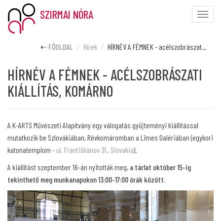
SZIRMAI NÓRA
Toggle
naviga
FŐOLDAL
Hírek
HÍRNÉV A FÉMNEK - acélszobrászat...
HÍRNÉV A FÉMNEK - ACÉLSZOBRÁSZATI
KIÁLLÍTÁS, KOMÁRNO
A K-ARTS Művészeti Alapítvány egy válogatás gyűjteményi kiállítással
mutatkozik be Szlovákiában, Révkomáromban a Limes Galériában (egykori
katonatemplom -
ul. Františkánov 31., Slovakia
).
A kiállítást szeptember 16-án nyitották meg,
a tárlat október 15-ig
tekinthető meg munkanapokon 13:00-17:00 órák között.