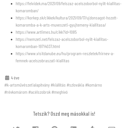
https://felvidek.ma/2021/09/felszaz-acelszoborbol-nyilt-kiallitas-
komaromban/
https://korkep.sk/cikkek/kultura/2021/09/17/ujdonsagot-hozott-
komaromba-a-k-arts-muveszeti-gyujtemeny-kiallitasa/
https://www.artlimes.hu/cikk?id=1085
https://nemzeti.net/felszaz-acelszoborbol-nyilt-kiallitas-
komaromban-19714037.html
https://www.visitdanube.eu/hu/program-reszletek/hirnev-a-
femnek-acelszobraszati-kiallitas
4 éve
#k-artsművészetialapítvány
#kiállítás
#szlovákia
#komárno
#révkomárom
#acélszobrok
#meghívó
Tetszik? Oszd meg másokkal is!