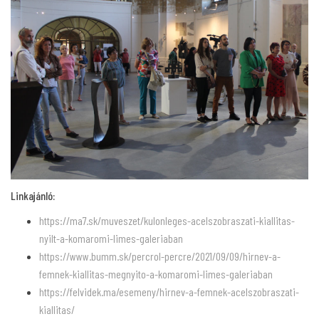
Linkajánló:
https://ma7.sk/muveszet/kulonleges-acelszobraszati-kiallitas-
nyilt-a-komaromi-limes-galeriaban
https://www.bumm.sk/percrol-percre/2021/09/09/hirnev-a-
femnek-kiallitas-megnyito-a-komaromi-limes-galeriaban
https://felvidek.ma/esemeny/hirnev-a-femnek-acelszobraszati-
kiallitas/