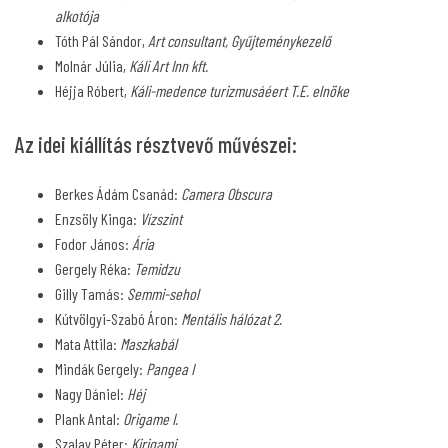
alkotója
Tóth Pál Sándor,
Art consultant, Gyűjteménykezelő
Molnár Júlia,
Káli Art Inn kft.
Héjja Róbert,
Káli-medence turizmusáéert T.E. elnöke
Az idei kiállítás résztvevő művészei:
Berkes Ádám Csanád:
Camera Obscura
Enzsöly Kinga:
Vízszint
Fodor János:
Ária
Gergely Réka:
Temidzu
Gilly Tamás:
Semmi-sehol
Kútvölgyi-Szabó Áron:
Mentális hálózat 2.
Mata Attila:
Maszkabál
Mindák Gergely:
Pangea I
Nagy Dániel:
Héj
Plank Antal:
Origame I.
Szalay Péter:
Kirigami