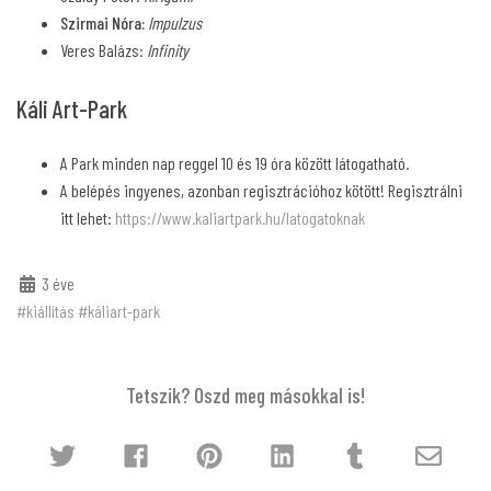
Szirmai Nóra:
Impulzus
Veres Balázs:
Infinity
Káli Art-Park
A Park minden nap reggel 10 és 19 óra között látogatható.
A belépés ingyenes, azonban regisztrációhoz kötött! Regisztrálni
itt lehet:
https://www.kaliartpark.hu/latogatoknak
3 éve
#kiállítás
#káliart-park
Tetszik? Oszd meg másokkal is!