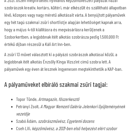
A 2021. őszén meghirdetett nyilvános képzőművészeti pályázat hazai
szobrászok kreatív, kortárs, kültéri, már elkészült és szállítható állapotban
lévő, közepes vagy nagy méretű alkotásait várta. A benyújtott pályaművek
egy hét tagú szakmai zsűri shortlistje alapján lehetőséget kapnak arra,
hogy a május 4-től kiállításra és megvásárlásra kerüljenek a
Szoborkertben, a legjobbnak ítélt alkotás szobrásza pedig 1.500.000 Ft
értékű díjban részesül a Káli Art Inn-ben.
A zsűri 13 művet választott ki a pályázó szobrászok alkotásai közül, a
legjobbnak ítélt alkotás Énzsöly Kinga Vízszint című szobra lett. A
pályaművek egy éven át lesznek ingyenesen megtekinthetők a KAP-ban.
A pályaműveket elbíráló szakmai zsűri tagjai:
Topor Tünde,
Artmagazin, főszerkesztő
Petrányi Zsolt,
A Magyar Nemzeti Galéria Jelenkori Gyűjteményének
vezetője
Szabó Ádám,
szobrászművész, Egyetemi docens
Cseh Lili,
képzőművész, a 2021-ben első helyezést elért szobor