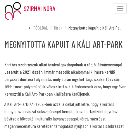
SZIRMAI NÓRA
Toggle
naviga
FŐOLDAL
Hírek
Megnyitotta kapuit a Káli Art-Pa...
MEGNYITOTTA KAPUIT A KÁLI ART-PARK
Kortárs szobrászok alkotásaival gazdagodnak a régió látványosságai.
Lezárult a 2021. őszén, immár második alkalommal kiírásra kerülő
pályázat döntési folyamata, mely során egy hét tagú szakértői zsűri
több tucat pályaműből kiválasztotta, kik érdemesek arra, hogy egy éven
keresztül a Káli Art-Parkban kiállításra kerüljenek.
A Káli Art-Park (KAP) 2021-ben azzal a céllal jött létre, hogy a kortárs
magyar szobrászat sokszínűségét bemutató szoborkertként egyrészt
bővítse a köveskáli kulturális látványosságok körét, másrészt
magánmecenatúra keretében támogatást nyújtson a kortárs szobrászat