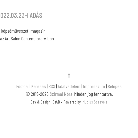
022.03.23-I ADÁS
ű képzőművészeti magazin,
i az Art Salon Contemporary-ban
Főoldal
|
Keresés
|
RSS
|
Adatvédelem
|
Impresszum
|
Belépés
© 2018-2026
Szirmai Nóra
. Minden jog fenntartva.
Dev & Design: CsAB • Powered by:
Mucius Scaevola