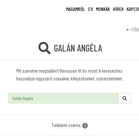
MAGAMRÓL
CV
MUNKÁK
HÍREK
KAPCS
FŐO
GALÁN ANGÉLA
Mit szeretne megtalálni? Keressen itt és most! A kereséshez
használjon egyszerű szavakat, kifejezéseket, szórészleteket.
Keresés:
Találatok száma:
1