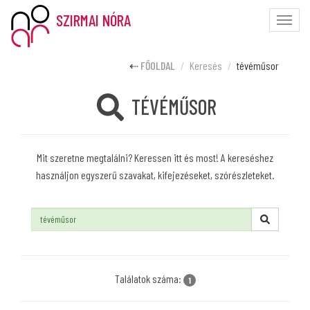
SZIRMAI NÓRA
Toggle
naviga
FŐOLDAL
Keresés
tévéműsor
TÉVÉMŰSOR
Mit szeretne megtalálni? Keressen itt és most! A kereséshez
használjon egyszerű szavakat, kifejezéseket, szórészleteket.
Keresés:
Találatok száma:
1