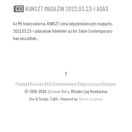
KUNSZT MAGAZIN 2022.03.23-I ADÁS
Az M5 tévécsatorna, KUNSZT című képzőművészeti magazin,
2022.03.23-i adásának felvételei az Art Salon Contemporary-
ban készültek...
Főoldal
|
Keresés
|
RSS
|
Adatvédelem
|
Impresszum
|
Belépés
© 2018-2026
Szirmai Nóra
. Minden jog fenntartva.
Dev & Design: CsAB • Powered by:
Mucius Scaevola