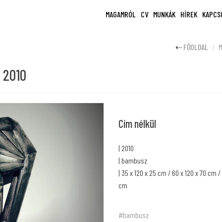
MAGAMRÓL
CV
MUNKÁK
HÍREK
KAPCS
FŐOLDAL
M
 2010
Cím nélkül
| 2010
| bambusz
| 35 x 120 x 25 cm / 60 x 120 x 70 cm /
cm
#bambusz