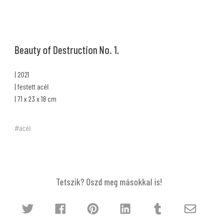
Beauty of Destruction No. 1.
| 2021
| festett acél
| 71 x 23 x 18 cm
#acél
Tetszik? Oszd meg másokkal is!