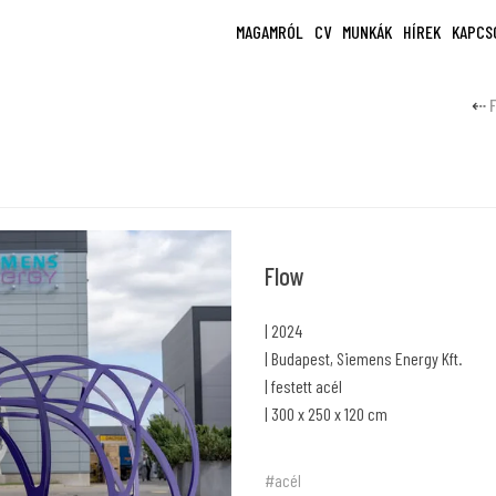
MAGAMRÓL
CV
MUNKÁK
HÍREK
KAPCS
Flow
| 2024
| Budapest, Siemens Energy Kft.
| festett acél
| 300 x 250 x 120 cm
#acél