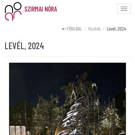
SZIRMAI NÓRA
Toggle
naviga
FŐOLDAL
Munkák
Levél, 2024
LEVÉL, 2024