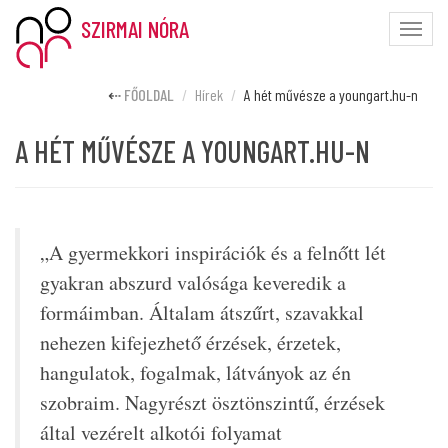
SZIRMAI NÓRA
Toggle
naviga
FŐOLDAL
Hírek
A hét művésze a youngart.hu-n
A HÉT MŰVÉSZE A YOUNGART.HU-N
„A gyermekkori inspirációk és a felnőtt lét
gyakran abszurd valósága keveredik a
formáimban. Általam átszűrt, szavakkal
nehezen kifejezhető érzések, érzetek,
hangulatok, fogalmak, látványok az én
szobraim. Nagyrészt ösztönszintű, érzések
által vezérelt alkotói folyamat