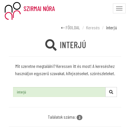
SZIRMAI NÓRA
Toggle
naviga
FŐOLDAL
Keresés
interjú
INTERJÚ
Mit szeretne megtalálni? Keressen itt és most! A kereséshez
használjon egyszerű szavakat, kifejezéseket, szórészleteket.
Keresés:
Találatok száma:
3