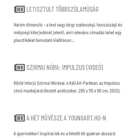
LETISZTULT TÖBBSZÓLAMÚSÁG
Három dimenzió – a test vagy tárgy szélességi, hosszúsági és
mélységi kiterjedését jelenti, ami releváns címadás lehet egy
plasztikákat bemutató kiállításon...
SZIRMAI NÓRA: IMPULZUS (VIDEÓ)
Rövid interjú Szirmai Nórával, a Káli Art-Parkban, az Impulzus
című munkájáról (festett acélszobor, 205 x 115 x 80 cm, 2022).
A HÉT MŰVÉSZE A YOUNGART.HU-N
A gyermekkori inspirációk és a felnőtt lét gyakran abszurd