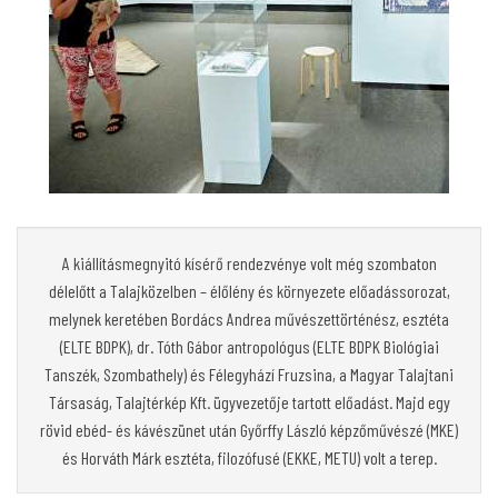
A kiállításmegnyitó kísérő rendezvénye volt még szombaton
délelőtt a Talajközelben – élőlény és környezete előadássorozat,
melynek keretében Bordács Andrea művészettörténész, esztéta
(ELTE BDPK), dr. Tóth Gábor antropológus (ELTE BDPK Biológiai
Tanszék, Szombathely) és Félegyhází Fruzsina, a Magyar Talajtani
Társaság, Talajtérkép Kft. ügyvezetője tartott előadást. Majd egy
rövid ebéd- és kávészünet után Győrffy László képzőművészé (MKE)
és Horváth Márk esztéta, filozófusé (EKKE, METU) volt a terep.