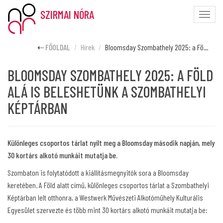
SZIRMAI NÓRA
Toggle
naviga
FŐOLDAL
Hírek
Bloomsday Szombathely 2025: a Fö...
BLOOMSDAY SZOMBATHELY 2025: A FÖLD
ALÁ IS BELESHETÜNK A SZOMBATHELYI
KÉPTÁRBAN
Különleges csoportos tárlat nyílt meg a Bloomsday második napján, mely
30 kortárs alkotó munkáit mutatja be.
Szombaton is folytatódott a kiállításmegnyitók sora a Bloomsday
keretében. A Föld alatt című, különleges csoportos tárlat a Szombathelyi
Képtárban lelt otthonra, a Westwerk Művészeti Alkotóműhely Kulturális
Egyesület szervezte és több mint 30 kortárs alkotó munkáit mutatja be: