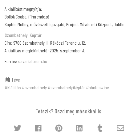
A kiállítást megnyitja:
Bollók Csaba, filmrendező
Sophie Motley, művészeti igazgató, Project Művészeti Központ, Dublin
Szombathelyi Képtár
Cím: 9700 Szombathely, II. Rákóczi Ferenc u. 12.
A kiállítás megtekinthető: 2025. szeptember 3.
Forrás:
savariaforum.hu
1 éve
#kiállítás
#szombathely
#szombathelyiképtár
#photoswipe
Tetszik? Oszd meg másokkal is!