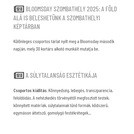
BLOOMSDAY SZOMBATHELY 2025: A FÖLD
ALÁ IS BELESHETÜNK A SZOMBATHELYI
KÉPTÁRBAN
Különleges csoportos tárlat nyílt meg a Bloomsday második
napján, mely 30 kortárs alkotó munkáit mutatja be.
A SÚLYTALANSÁG ESZTÉTIKÁJA
Csoportos kiállítás.
Könnyedség, lebegés, transzparencia,
feloldódás. A nehézkedés törvényétől megfosztott testek,
könnyített matériák, súlytalannak tűnő formák, ködszerű,
egymáson áttetsző, gomolygó festékrétegek...