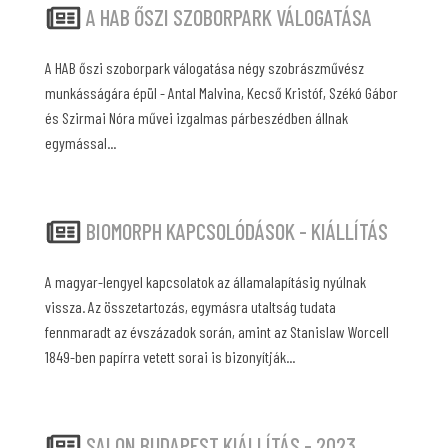
A HAB ŐSZI SZOBORPARK VÁLOGATÁSA
A HAB őszi szoborpark válogatása négy szobrászművész
munkásságára épül - Antal Malvina, Kecső Kristóf, Székó Gábor
és Szirmai Nóra művei izgalmas párbeszédben állnak
egymással...
BIOMORPH KAPCSOLÓDÁSOK - KIÁLLÍTÁS
A magyar-lengyel kapcsolatok az államalapításig nyúlnak
vissza. Az összetartozás, egymásra utaltság tudata
fennmaradt az évszázadok során, amint az Stanislaw Worcell
1849-ben papírra vetett sorai is bizonyítják...
SALON BUDAPEST KIÁLLÍTÁS - 2023.