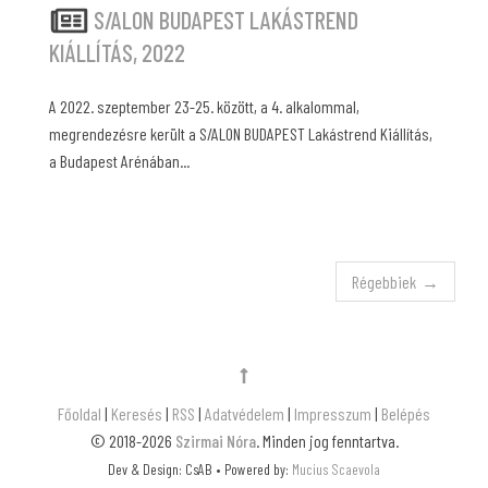
S/ALON BUDAPEST LAKÁSTREND
KIÁLLÍTÁS, 2022
A 2022. szeptember 23-25. között, a 4. alkalommal,
megrendezésre került a S/ALON BUDAPEST Lakástrend Kiállítás,
a Budapest Arénában...
Régebbiek
Főoldal
|
Keresés
|
RSS
|
Adatvédelem
|
Impresszum
|
Belépés
© 2018-2026
Szirmai Nóra
. Minden jog fenntartva.
Dev & Design: CsAB • Powered by:
Mucius Scaevola