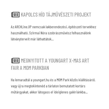
KAPOLCS HÍD TÁJMŰVÉSZETI PROJEKT
Az ARCHLine.XP nemcsak lakberendezési, építészeti tervekhez
használható. Szirmai Nóra szobrászművész felhasználónk
látványterveit már láthattátok...
MEGNYITOTT A YOUNGART X-MAS ART
FAIR A MOM PARKBAN
Ha lemaradtál a youngart.hu és a MOM Park közös kiállításáról,
vagy újra megtekintenéd a tárlaton bemutatott kortárs
műtárgyakat, akkor látogass el ideiglenes galériánkba...