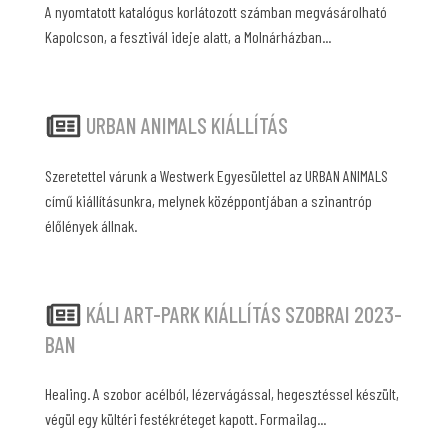
A nyomtatott katalógus korlátozott számban megvásárolható
Kapolcson, a fesztivál ideje alatt, a Molnárházban...
URBAN ANIMALS KIÁLLÍTÁS
Szeretettel várunk a Westwerk Egyesülettel az URBAN ANIMALS
című kiállításunkra, melynek középpontjában a szinantróp
élőlények állnak.
KÁLI ART-PARK KIÁLLÍTÁS SZOBRAI 2023-
BAN
Healing. A szobor acélból, lézervágással, hegesztéssel készült,
végül egy kültéri festékréteget kapott. Formailag...