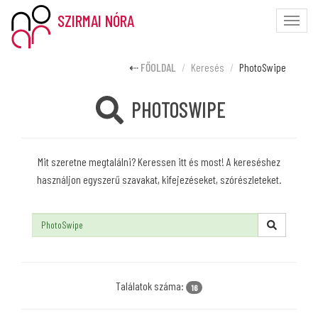
SZIRMAI NÓRA
Toggle
naviga
FŐOLDAL
Keresés
PhotoSwipe
PHOTOSWIPE
Mit szeretne megtalálni? Keressen itt és most! A kereséshez
használjon egyszerű szavakat, kifejezéseket, szórészleteket.
Keresés:
Találatok száma:
16