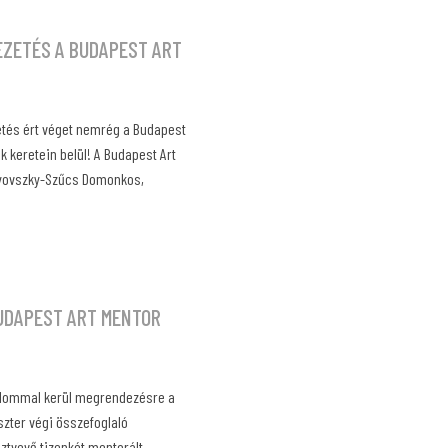
EZETÉS A BUDAPEST ART
zetés ért véget nemrég a Budapest
k keretein belül! A Budapest Art
enyovszky-Szűcs Domonkos,
BUDAPEST ART MENTOR
alommal kerül megrendezésre a
zter végi összefoglaló
sztvevő tizenkét mentorált