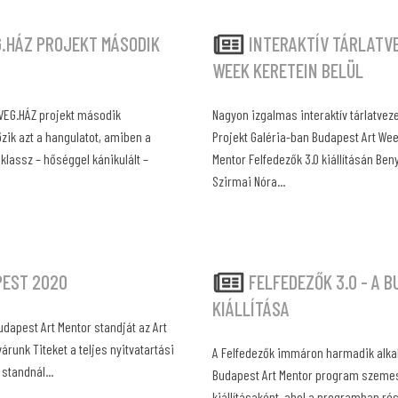
G.HÁZ PROJEKT MÁSODIK
INTERAKTÍV TÁRLATV
WEEK KERETEIN BELÜL
ÜVEG.HÁZ projekt második
Nagyon izgalmas interaktív tárlatve
özik azt a hangulatot, amiben a
Projekt Galéria-ban Budapest Art Wee
klassz – hőséggel kánikulált –
Mentor Felfedezők 3.0 kiállításán B
Szirmai Nóra...
PEST 2020
FELFEDEZŐK 3.0 - A 
KIÁLLÍTÁSA
dapest Art Mentor standját az Art
runk Titeket a teljes nyitvatartási
A Felfedezők immáron harmadik alk
standnál...
Budapest Art Mentor program szemes
kiállításaként, ahol a programban ré