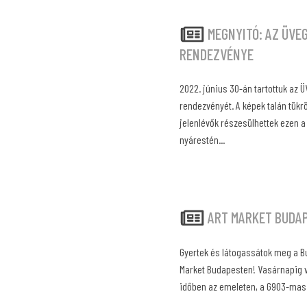
MEGNYITÓ: AZ ÜVE
RENDEZVÉNYE
2022. június 30-án tartottuk az 
rendezvényét. A képek talán tükr
jelenlévők részesülhettek ezen a 
nyárestén...
ART MARKET BUDA
Gyertek és látogassátok meg a Bu
Market Budapesten! Vasárnapig vá
időben az emeleten, a G903-mas 