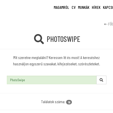
MAGAMRÓL
CV
MUNKÁK
HÍREK
KAPCS
FŐ
PHOTOSWIPE
Mit szeretne megtalálni? Keressen itt és most! A kereséshez
használjon egyszerű szavakat, kifejezéseket, szórészleteket.
Keresés:
Találatok száma:
16