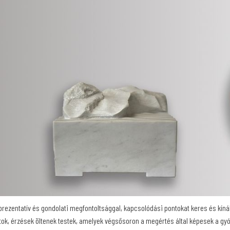
prezentatív és gondolati megfontoltsággal, kapcsolódási pontokat keres és kín
tok, érzések öltenek testek, amelyek végsősoron a megértés által képesek a gyó