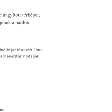
lnagyított térképei,
jenek a padlón."
mplikálja a következőt. Ennek
egy sorozat gerincét adják.
en.