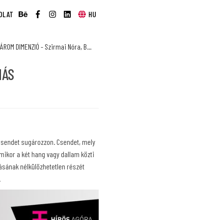
OLAT
HU
ÁROM DIMENZIÓ - Szirmai Nóra, B...
MÁS
csendet sugározzon. Csendet, mely
mikor a két hang vagy dallam közti
ásának nélkülözhetetlen részét
.