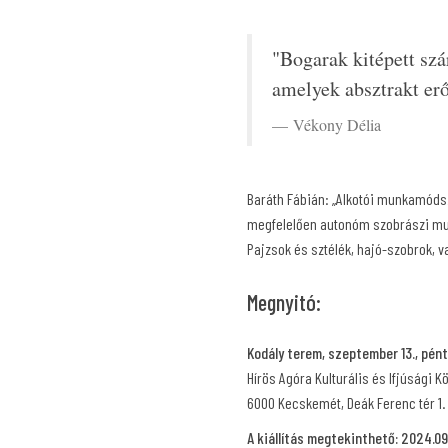
"Bogarak kitépett szár
amelyek absztrakt er
Vékony Délia
Baráth Fábián: „Alkotói munkamódsz
megfelelően autonóm szobrászi mun
Pajzsok és sztélék, hajó-szobrok, v
Megnyitó:
Kodály terem, szeptember 13., pént
Hírös Agóra Kulturális és Ifjúsági Kö
6000 Kecskemét, Deák Ferenc tér 1.
A kiállítás megtekinthető: 2024.09.