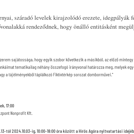
nyai, száradó levelek kirajzolódó erezete, idegpályák fe
ővonalakká rendeződnek, hogy önálló entitásként megül
erem sajátossága, hogy egyik szobor következik a másikból, az előző mintegy i
káimat tematikailag néhány összefogó irányvonal határozza meg, melyek egy-
agy a tájélményekből táplálkozó Fiktívtérkép sorozat domborművei."
ek, 17:00
zpont Nonprofit Kft.
13-tól 2024.10.03-ig, 10:00-18:00 óra között a Hírös Agóra nyitvatartási idejéb