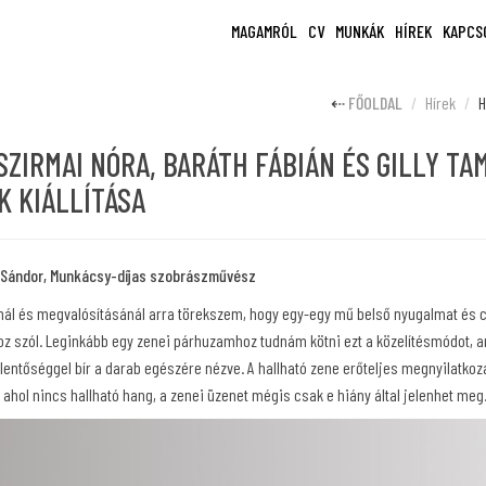
MAGAMRÓL
CV
MUNKÁK
HÍREK
KAPCS
FŐOLDAL
Hírek
H
SZIRMAI NÓRA, BARÁTH FÁBIÁN ÉS GILLY TA
 KIÁLLÍTÁSA
ál Sándor, Munkácsy-díjas szobrászművész
nál és megvalósításánál arra törekszem, hogy egy-egy mű belső nyugalmat és 
oz szól. Leginkább egy zenei párhuzamhoz tudnám kötni ezt a közelítésmódot, a
lentőséggel bír a darab egészére nézve. A hallható zene erőteljes megnyilatkoz
ahol nincs hallható hang, a zenei üzenet mégis csak e hiány által jelenhet meg