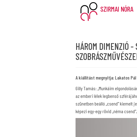
SZIRMAI NÓRA
HÁROM DIMENZIÓ - 
SZOBRÁSZMŰVÉSZEK
A kiállítást megnyitja: Lakatos P
Gilly Tamás: „Munkáim elgondolásá
az emberi lélek legbenső szférájáh
szünetben beálló „csend" kiemelt je
képezi egy-egy rövid „néma csend", 