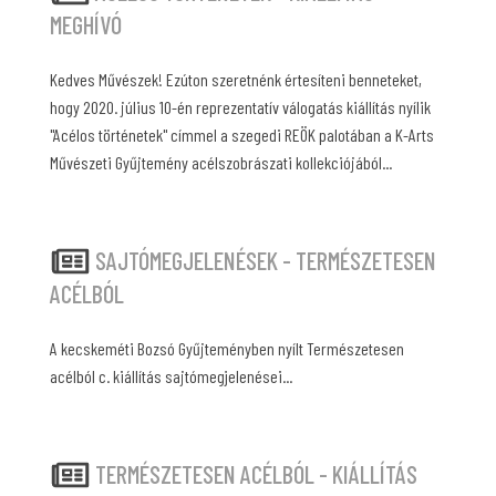
MEGHÍVÓ
Kedves Művészek! Ezúton szeretnénk értesíteni benneteket,
hogy 2020. július 10-én reprezentatív válogatás kiállítás nyílik
"Acélos történetek" címmel a szegedi REÖK palotában a K-Arts
Művészeti Gyűjtemény acélszobrászati kollekciójából...
SAJTÓMEGJELENÉSEK - TERMÉSZETESEN
ACÉLBÓL
A kecskeméti Bozsó Gyűjteményben nyílt Természetesen
acélból c. kiállítás sajtómegjelenései...
TERMÉSZETESEN ACÉLBÓL - KIÁLLÍTÁS