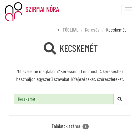
SZIRMAI NÓRA
Toggle
naviga
FŐOLDAL
Keresés
Kecskemét
KECSKEMÉT
Mit szeretne megtalálni? Keressen itt és most! A kereséshez
használjon egyszerű szavakat, kifejezéseket, szórészleteket.
Keresés:
Találatok száma:
8