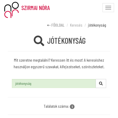
SZIRMAI NÓRA
Toggle
naviga
FŐOLDAL
Keresés
jótékonyság
JÓTÉKONYSÁG
Mit szeretne megtalálni? Keressen itt és most! A kereséshez
használjon egyszerű szavakat, kifejezéseket, szórészleteket.
Keresés:
Találatok száma:
1