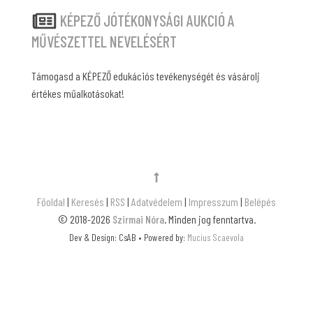
KÉPEZŐ JÓTÉKONYSÁGI AUKCIÓ A
MŰVÉSZETTEL NEVELÉSÉRT
Támogasd a KÉPEZŐ edukációs tevékenységét és vásárolj
értékes műalkotásokat!
Főoldal
|
Keresés
|
RSS
|
Adatvédelem
|
Impresszum
|
Belépés
© 2018-2026
Szirmai Nóra
. Minden jog fenntartva.
Dev & Design: CsAB • Powered by:
Mucius Scaevola