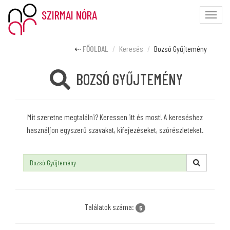
SZIRMAI NÓRA
Toggle
naviga
FŐOLDAL
Keresés
Bozsó Gyűjtemény
BOZSÓ GYŰJTEMÉNY
Mit szeretne megtalálni? Keressen itt és most! A kereséshez
használjon egyszerű szavakat, kifejezéseket, szórészleteket.
Keresés:
Találatok száma:
5