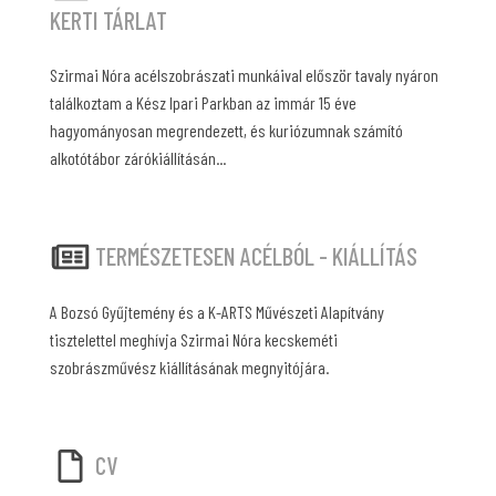
KERTI TÁRLAT
Szirmai Nóra acélszobrászati munkáival először tavaly nyáron
találkoztam a Kész Ipari Parkban az immár 15 éve
hagyományosan megrendezett, és kuriózumnak számító
alkotótábor zárókiállításán...
TERMÉSZETESEN ACÉLBÓL - KIÁLLÍTÁS
A Bozsó Gyűjtemény és a K-ARTS Művészeti Alapítvány
tisztelettel meghívja Szirmai Nóra kecskeméti
szobrászművész kiállításának megnyitójára.
CV