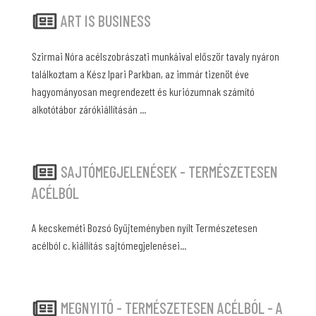
ART IS BUSINESS
Szirmai Nóra acélszobrászati munkáival először tavaly nyáron
találkoztam a Kész Ipari Parkban, az immár tizenöt éve
hagyományosan megrendezett és kuriózumnak számító
alkotótábor zárókiállításán ...
SAJTÓMEGJELENÉSEK - TERMÉSZETESEN
ACÉLBÓL
A kecskeméti Bozsó Gyűjteményben nyílt Természetesen
acélból c. kiállítás sajtómegjelenései...
MEGNYITÓ - TERMÉSZETESEN ACÉLBÓL - A