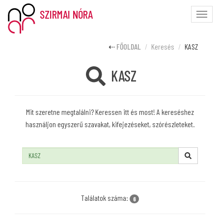
SZIRMAI NÓRA
Toggle
naviga
FŐOLDAL
Keresés
KASZ
KASZ
Mit szeretne megtalálni? Keressen itt és most! A kereséshez
használjon egyszerű szavakat, kifejezéseket, szórészleteket.
Keresés:
Találatok száma:
6