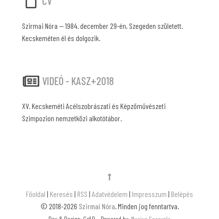
CV
Szirmai Nóra — 1984. december 29-én, Szegeden született.
Kecskeméten él és dolgozik.
VIDEÓ - KASZ+2018
XV. Kecskeméti Acélszobrászati és Képzőművészeti
Szimpozion nemzetközi alkotótábor.
Főoldal
|
Keresés
|
RSS
|
Adatvédelem
|
Impresszum
|
Belépés
© 2018-2026
Szirmai Nóra
. Minden jog fenntartva.
Dev & Design: CsAB • Powered by:
Mucius Scaevola