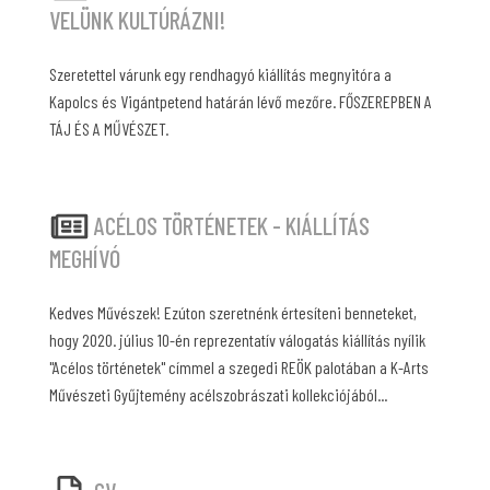
VELÜNK KULTÚRÁZNI!
Szeretettel várunk egy rendhagyó kiállítás megnyitóra a
Kapolcs és Vigántpetend határán lévő mezőre. FŐSZEREPBEN A
TÁJ ÉS A MŰVÉSZET.
ACÉLOS TÖRTÉNETEK - KIÁLLÍTÁS
MEGHÍVÓ
Kedves Művészek! Ezúton szeretnénk értesíteni benneteket,
hogy 2020. július 10-én reprezentatív válogatás kiállítás nyílik
"Acélos történetek" címmel a szegedi REÖK palotában a K-Arts
Művészeti Gyűjtemény acélszobrászati kollekciójából...