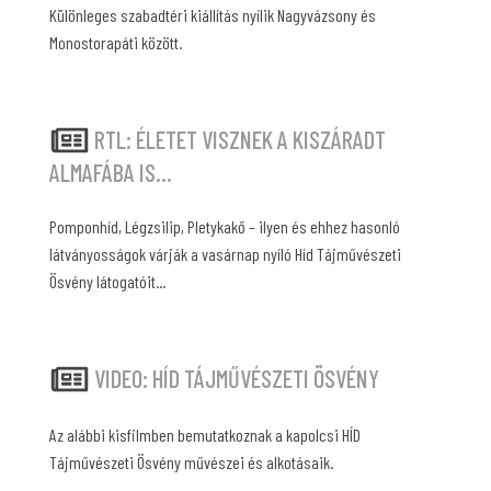
Különleges szabadtéri kiállítás nyílik Nagyvázsony és
Monostorapáti között.
RTL: ÉLETET VISZNEK A KISZÁRADT
ALMAFÁBA IS...
Pomponhíd, Légzsilip, Pletykakő – ilyen és ehhez hasonló
látványosságok várják a vasárnap nyíló Híd Tájművészeti
Ösvény látogatóit...
VIDEO: HÍD TÁJMŰVÉSZETI ÖSVÉNY
Az alábbi kisfilmben bemutatkoznak a kapolcsi HÍD
Tájművészeti Ösvény művészei és alkotásaik.