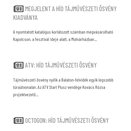
MEGJELENT A HÍD TÁJMŰVÉSZETI ÖSVÉNY
KIADVÁNYA
A nyomtatott katalógus korlátozott számban megvásárolható
Kapolcson, a fesztivál ideje alatt, a Molnárházban...
ATV: HÍD TÁJMŰVÉSZETI ÖSVÉNY
Tájművészeti ösvény nyílik a Balaton-felvidék egyik legszebb
túraútvonalán. Az ATV Start Plusz vendége Kovács Rózsa
projektvezető...
OCTOGON: HÍD TÁJMŰVÉSZETI ÖSVÉNY