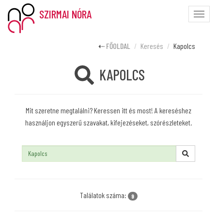
SZIRMAI NÓRA
Toggle
naviga
FŐOLDAL
Keresés
Kapolcs
KAPOLCS
Mit szeretne megtalálni? Keressen itt és most! A kereséshez
használjon egyszerű szavakat, kifejezéseket, szórészleteket.
Keresés:
Találatok száma:
9