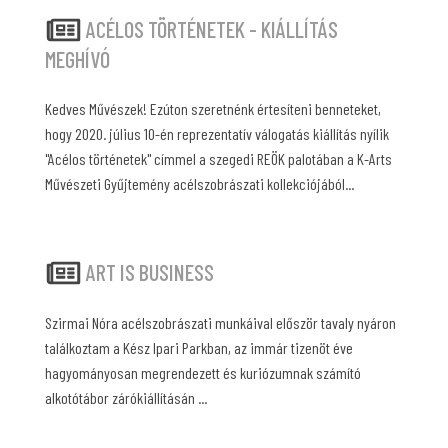
ACÉLOS TÖRTÉNETEK - KIÁLLÍTÁS
MEGHÍVÓ
Kedves Művészek! Ezúton szeretnénk értesíteni benneteket,
hogy 2020. július 10-én reprezentatív válogatás kiállítás nyílik
"Acélos történetek" címmel a szegedi REÖK palotában a K-Arts
Művészeti Gyűjtemény acélszobrászati kollekciójából...
ART IS BUSINESS
Szirmai Nóra acélszobrászati munkáival először tavaly nyáron
találkoztam a Kész Ipari Parkban, az immár tizenöt éve
hagyományosan megrendezett és kuriózumnak számító
alkotótábor zárókiállításán ...