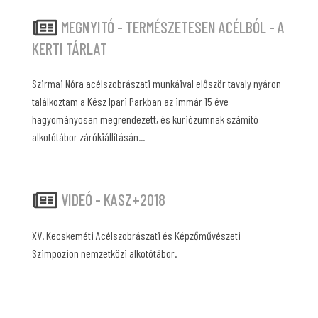
MEGNYITÓ - TERMÉSZETESEN ACÉLBÓL - A
KERTI TÁRLAT
Szirmai Nóra acélszobrászati munkáival először tavaly nyáron
találkoztam a Kész Ipari Parkban az immár 15 éve
hagyományosan megrendezett, és kuriózumnak számító
alkotótábor zárókiállításán...
VIDEÓ - KASZ+2018
XV. Kecskeméti Acélszobrászati és Képzőművészeti
Szimpozion nemzetközi alkotótábor.