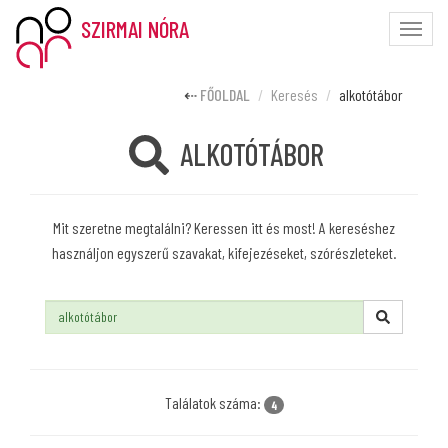
SZIRMAI NÓRA
Toggle
naviga
FŐOLDAL
Keresés
alkotótábor
ALKOTÓTÁBOR
Mit szeretne megtalálni? Keressen itt és most! A kereséshez
használjon egyszerű szavakat, kifejezéseket, szórészleteket.
Keresés:
Találatok száma:
4