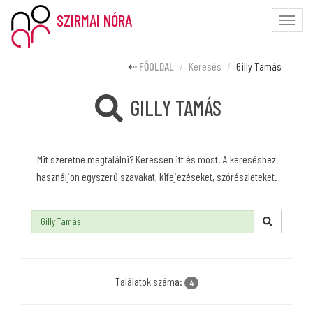
SZIRMAI NÓRA
Toggle
naviga
FŐOLDAL
Keresés
Gilly Tamás
GILLY TAMÁS
Mit szeretne megtalálni? Keressen itt és most! A kereséshez
használjon egyszerű szavakat, kifejezéseket, szórészleteket.
Keresés:
Találatok száma:
4