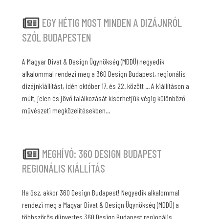
EGY HÉTIG MOST MINDEN A DIZÁJNRÓL
SZÓL BUDAPESTEN
A Magyar Divat & Design Ügynökség (MDDÜ) negyedik
alkalommal rendezi meg a 360 Design Budapest, regionális
dizájnkiállítást, idén október 17. és 22. között ... A kiállításon a
múlt, jelen és jövő találkozását kísérhetjük végig különböző
művészeti megközelítésekben...
MEGHÍVÓ: 360 DESIGN BUDAPEST
REGIONÁLIS KIÁLLÍTÁS
Ha ősz, akkor 360 Design Budapest! Negyedik alkalommal
rendezi meg a Magyar Divat & Design Ügynökség (MDDÜ) a
többszörös díjnyertes 360 Design Budapest regionális