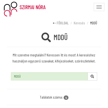
SZIRMAI NÓRA
Toggle
naviga
FŐOLDAL
Keresés
MDDÜ
MDDÜ
Mit szeretne megtalálni? Keressen itt és most! A kereséshez
használjon egyszerű szavakat, kifejezéseket, szórészleteket.
Keresés:
Találatok száma:
4