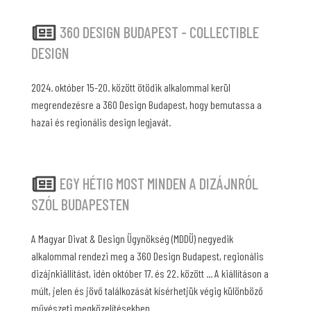
360 DESIGN BUDAPEST - COLLECTIBLE
DESIGN
2024. október 15-20. között ötödik alkalommal kerül
megrendezésre a 360 Design Budapest, hogy bemutassa a
hazai és regionális design legjavát.
EGY HÉTIG MOST MINDEN A DIZÁJNRÓL
SZÓL BUDAPESTEN
A Magyar Divat & Design Ügynökség (MDDÜ) negyedik
alkalommal rendezi meg a 360 Design Budapest, regionális
dizájnkiállítást, idén október 17. és 22. között ... A kiállításon a
múlt, jelen és jövő találkozását kísérhetjük végig különböző
művészeti megközelítésekben...