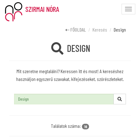
SZIRMAI NÓRA
Toggle
naviga
FŐOLDAL
Keresés
Design
DESIGN
Mit szeretne megtalálni? Keressen itt és most! A kereséshez
használjon egyszerű szavakat, kifejezéseket, szórészleteket.
Keresés:
Találatok száma:
16