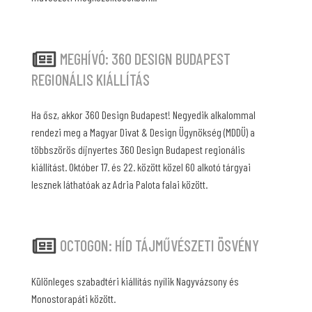
MEGHÍVÓ: 360 DESIGN BUDAPEST
REGIONÁLIS KIÁLLÍTÁS
Ha ősz, akkor 360 Design Budapest! Negyedik alkalommal
rendezi meg a Magyar Divat & Design Ügynökség (MDDÜ) a
többszörös díjnyertes 360 Design Budapest regionális
kiállítást. Október 17. és 22. között közel 60 alkotó tárgyai
lesznek láthatóak az Adria Palota falai között.
OCTOGON: HÍD TÁJMŰVÉSZETI ÖSVÉNY
Különleges szabadtéri kiállítás nyílik Nagyvázsony és
Monostorapáti között.