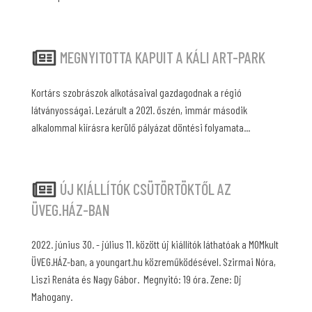
MEGNYITOTTA KAPUIT A KÁLI ART-PARK
Kortárs szobrászok alkotásaival gazdagodnak a régió
látványosságai. Lezárult a 2021. őszén, immár második
alkalommal kiírásra kerülő pályázat döntési folyamata...
ÚJ KIÁLLÍTÓK CSÜTÖRTÖKTŐL AZ
ÜVEG.HÁZ-BAN
2022. június 30. - július 11. között új kiállítók láthatóak a MOMkult
ÜVEG.HÁZ-ban, a youngart.hu közreműködésével. Szirmai Nóra,
Liszi Renáta és Nagy Gábor. Megnyitó: 19 óra. Zene: Dj
Mahogany.