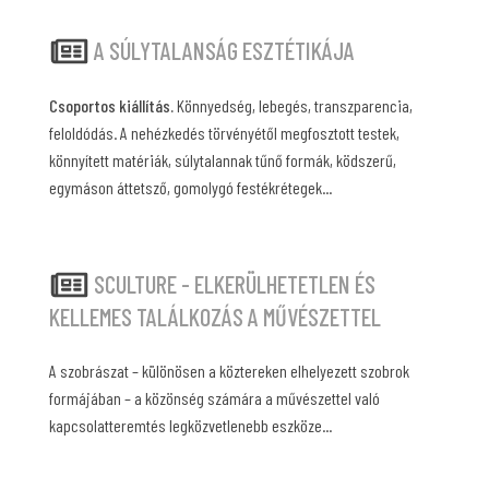
A SÚLYTALANSÁG ESZTÉTIKÁJA
Csoportos kiállítás.
Könnyedség, lebegés, transzparencia,
feloldódás. A nehézkedés törvényétől megfosztott testek,
könnyített matériák, súlytalannak tűnő formák, ködszerű,
egymáson áttetsző, gomolygó festékrétegek...
SCULTURE - ELKERÜLHETETLEN ÉS
KELLEMES TALÁLKOZÁS A MŰVÉSZETTEL
A szobrászat – különösen a köztereken elhelyezett szobrok
formájában – a közönség számára a művészettel való
kapcsolatteremtés legközvetlenebb eszköze...