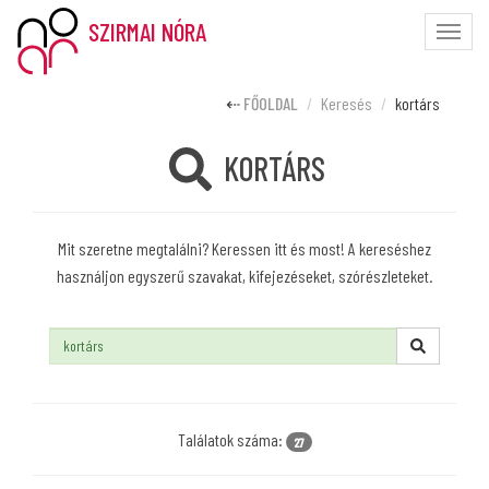
SZIRMAI NÓRA
Toggle
naviga
FŐOLDAL
Keresés
kortárs
KORTÁRS
Mit szeretne megtalálni? Keressen itt és most! A kereséshez
használjon egyszerű szavakat, kifejezéseket, szórészleteket.
Keresés:
Találatok száma:
27