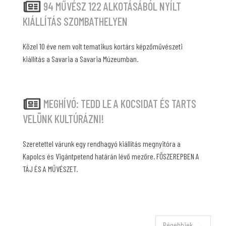
94 MŰVÉSZ 122 ALKOTÁSÁBÓL NYÍLT
KIÁLLÍTÁS SZOMBATHELYEN
Közel 10 éve nem volt tematikus kortárs képzőművészeti
kiállítás a Savaria a Savaria Múzeumban.
MEGHÍVÓ: TEDD LE A KOCSIDAT ÉS TARTS
VELÜNK KULTÚRÁZNI!
Szeretettel várunk egy rendhagyó kiállítás megnyitóra a
Kapolcs és Vigántpetend határán lévő mezőre. FŐSZEREPBEN A
TÁJ ÉS A MŰVÉSZET.
Régebbiek