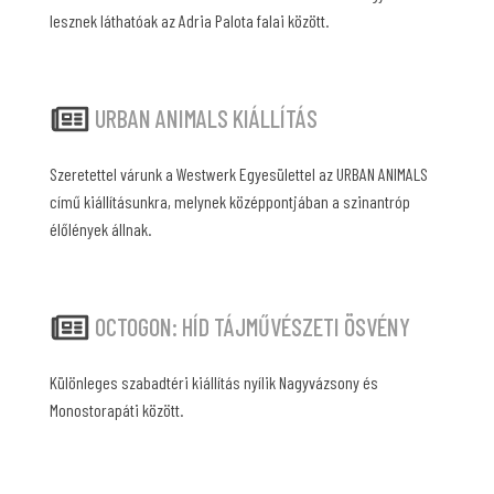
lesznek láthatóak az Adria Palota falai között.
URBAN ANIMALS KIÁLLÍTÁS
Szeretettel várunk a Westwerk Egyesülettel az URBAN ANIMALS
című kiállításunkra, melynek középpontjában a szinantróp
élőlények állnak.
OCTOGON: HÍD TÁJMŰVÉSZETI ÖSVÉNY
Különleges szabadtéri kiállítás nyílik Nagyvázsony és
Monostorapáti között.