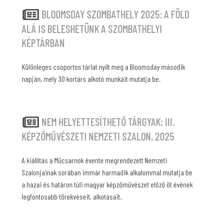
BLOOMSDAY SZOMBATHELY 2025: A FÖLD
ALÁ IS BELESHETÜNK A SZOMBATHELYI
KÉPTÁRBAN
Különleges csoportos tárlat nyílt meg a Bloomsday második
napján, mely 30 kortárs alkotó munkáit mutatja be.
NEM HELYETTESÍTHETŐ TÁRGYAK: III.
KÉPZŐMŰVÉSZETI NEMZETI SZALON, 2025
A kiállítás a Műcsarnok évente megrendezett Nemzeti
Szalonjainak sorában immár harmadik alkalommal mutatja be
a hazai és határon túli magyar képzőművészet előző öt évének
legfontosabb törekvéseit, alkotásait.