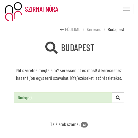
SZIRMAI NÓRA
Toggle
naviga
FŐOLDAL
Keresés
Budapest
BUDAPEST
Mit szeretne megtalálni? Keressen itt és most! A kereséshez
használjon egyszerű szavakat, kifejezéseket, szórészleteket.
Keresés:
Találatok száma:
41