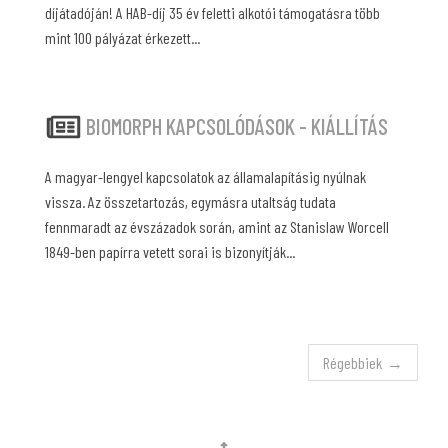
díjátadóján! A HAB-díj 35 év feletti alkotói támogatásra több
mint 100 pályázat érkezett...
BIOMORPH KAPCSOLÓDÁSOK - KIÁLLÍTÁS
A magyar-lengyel kapcsolatok az államalapításig nyúlnak
vissza. Az összetartozás, egymásra utaltság tudata
fennmaradt az évszázadok során, amint az Stanislaw Worcell
1849-ben papírra vetett sorai is bizonyítják...
Régebbiek