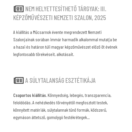
NEM HELYETTESÍTHETŐ TÁRGYAK: III.
KÉPZŐMŰVÉSZETI NEMZETI SZALON, 2025
A kiállítás a Műcsarnok évente megrendezett Nemzeti
Szalonjainak sorában immár harmadik alkalommal mutatja be
a hazai és határon túli magyar képzőművészet előző öt évének
legfontosabb törekvéseit, alkotásait.
A SÚLYTALANSÁG ESZTÉTIKÁJA
Csoportos kiállítás.
Könnyedség, lebegés, transzparencia,
feloldódás. A nehézkedés törvényétől megfosztott testek,
könnyített matériák, súlytalannak tűnő formák, ködszerű,
egymáson áttetsző, gomolygó festékrétegek...